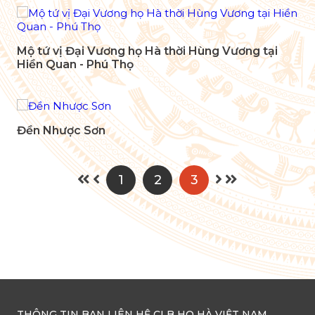
Mộ tứ vị Đại Vương họ Hà thời Hùng Vương tại
Hiền Quan - Phú Thọ
Đền Nhược Sơn
1
2
3
THÔNG TIN BAN LIÊN HỆ CLB HỌ HÀ VIỆT NAM