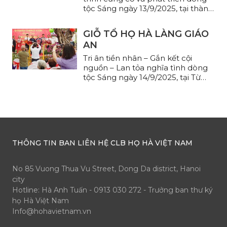
tộc Sáng ngày 13/9/2025, tại thành
phố Đà Nẵng, ...
GIỖ TỔ HỌ HÀ LÀNG GIÁO
AN
Tri ân tiền nhân – Gắn kết cội
nguồn – Lan tỏa nghĩa tình dòng
tộc Sáng ngày 14/9/2025, tại Từ
đường ...
THÔNG TIN BAN LIÊN HỆ CLB HỌ HÀ VIỆT NAM
No 85 Vuong Thua Vu Street, Dong Da district, Hanoi
city
Hotline: Hà Anh Tuấn - 0913 030 272 - Trưởng ban thư ký
họ Hà Việt Nam
Info@hohavietnam.vn