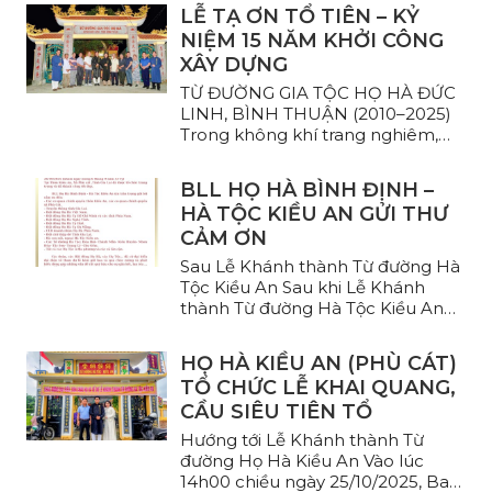
LỄ TẠ ƠN TỔ TIÊN – KỶ
NIỆM 15 NĂM KHỞI CÔNG
XÂY DỰNG
TỪ ĐƯỜNG GIA TỘC HỌ HÀ ĐỨC
LINH, BÌNH THUẬN (2010–2025)
Trong không khí trang nghiêm,
ấm áp và thắm đượm nghĩa ...
BLL HỌ HÀ BÌNH ĐỊNH –
HÀ TỘC KIỀU AN GỬI THƯ
CẢM ƠN
Sau Lễ Khánh thành Từ đường Hà
Tộc Kiều An Sau khi Lễ Khánh
thành Từ đường Hà Tộc Kiều An
được ...
HỌ HÀ KIỀU AN (PHÙ CÁT)
TỔ CHỨC LỄ KHAI QUANG,
CẦU SIÊU TIÊN TỔ
Hướng tới Lễ Khánh thành Từ
đường Họ Hà Kiều An Vào lúc
14h00 chiều ngày 25/10/2025, Ban