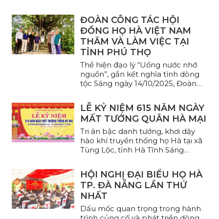
Liên lạc (BLL) Họ ...
ĐOÀN CÔNG TÁC HỘI
ĐỒNG HỌ HÀ VIỆT NAM
THĂM VÀ LÀM VIỆC TẠI
TỈNH PHÚ THỌ
Thể hiện đạo lý “Uống nước nhớ
nguồn”, gắn kết nghĩa tình dòng
tộc Sáng ngày 14/10/2025, Đoàn
công tác của Hội ...
LỄ KỶ NIỆM 615 NĂM NGÀY
MẤT TƯỚNG QUÂN HÀ MẠI
Tri ân bậc danh tướng, khơi dậy
hào khí truyền thống họ Hà tại xã
Tùng Lộc, tỉnh Hà Tĩnh Sáng
ngày ...
HỘI NGHỊ ĐẠI BIỂU HỌ HÀ
TP. ĐÀ NẴNG LẦN THỨ
NHẤT
Dấu mốc quan trọng trong hành
trình củng cố và phát triển dòng